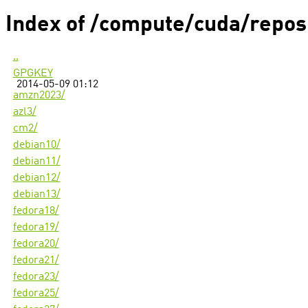
Index of /compute/cuda/repos
..
GPGKEY
2014-05-09 01:12
amzn2023/
azl3/
cm2/
debian10/
debian11/
debian12/
debian13/
fedora18/
fedora19/
fedora20/
fedora21/
fedora23/
fedora25/